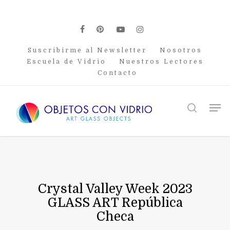
Skip
to
main
facebook
pinterest
youtube
instagram
content
Suscribirme al Newsletter
Nosotros
Escuela de Vidrio
Nuestros Lectores
Contacto
Men
search
Crystal Valley Week 2023
GLASS ART República
Checa