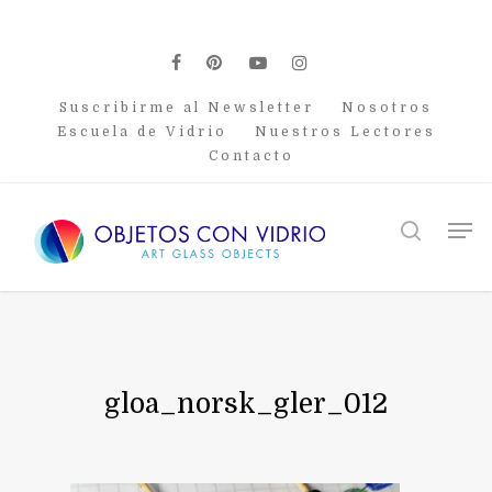
Skip
to
main
facebook
pinterest
youtube
instagram
content
Suscribirme al Newsletter
Nosotros
Escuela de Vidrio
Nuestros Lectores
Contacto
Men
search
gloa_norsk_gler_012