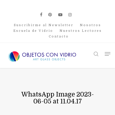
Skip
to
main
facebook
pinterest
youtube
instagram
content
Suscribirme al Newsletter
Nosotros
Escuela de Vidrio
Nuestros Lectores
Contacto
Men
search
WhatsApp Image 2023-
06-05 at 11.04.17