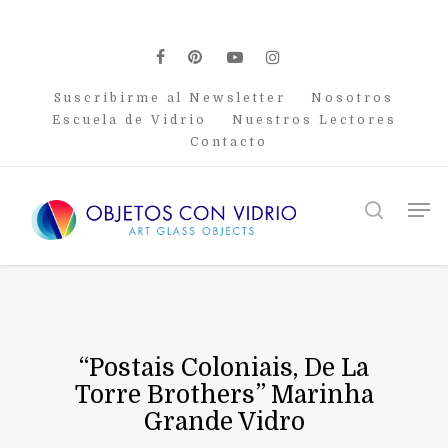
Skip
to
main
facebook
pinterest
youtube
instagram
content
Suscribirme al Newsletter
Nosotros
Escuela de Vidrio
Nuestros Lectores
Contacto
Men
search
“Postais Coloniais, De La
Torre Brothers” Marinha
Grande Vidro