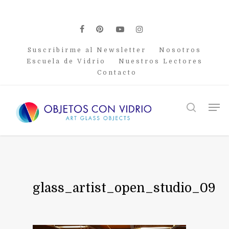
Skip
to
main
facebook
pinterest
youtube
instagram
content
Suscribirme al Newsletter
Nosotros
Escuela de Vidrio
Nuestros Lectores
Contacto
Men
search
glass_artist_open_studio_09