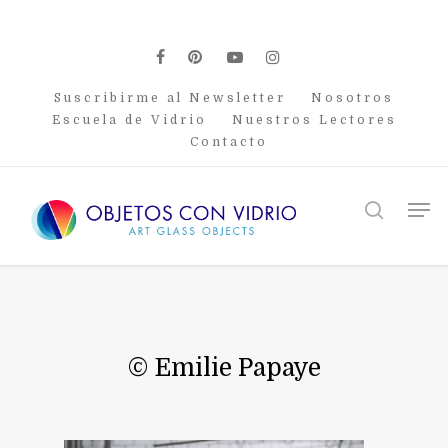
Skip
to
main
facebook
pinterest
youtube
instagram
content
Suscribirme al Newsletter
Nosotros
Escuela de Vidrio
Nuestros Lectores
Contacto
Men
search
© Emilie Papaye