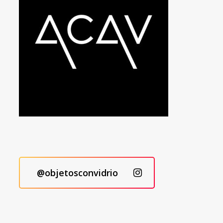
@objetosconvidrio