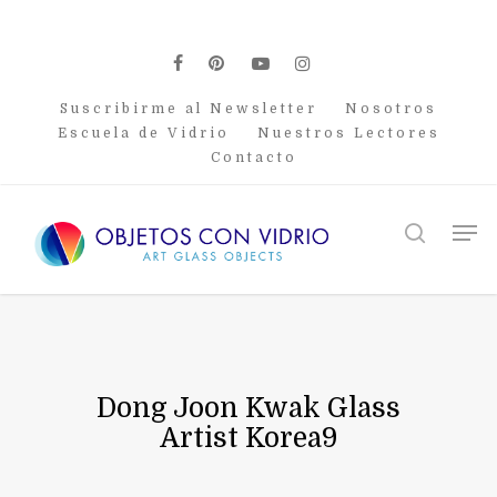
Skip
to
main
facebook
pinterest
youtube
instagram
content
Suscribirme al Newsletter
Nosotros
Escuela de Vidrio
Nuestros Lectores
Contacto
Men
search
Dong Joon Kwak Glass
Artist Korea9