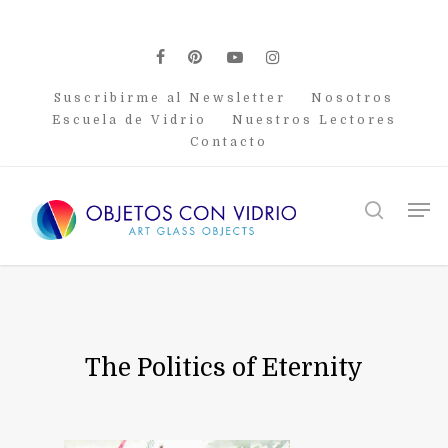
Skip
to
main
facebook
pinterest
youtube
instagram
content
Suscribirme al Newsletter
Nosotros
Escuela de Vidrio
Nuestros Lectores
Contacto
Men
search
The Politics of Eternity