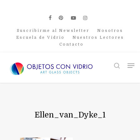
Skip
to
main
facebook
pinterest
youtube
instagram
content
Suscribirme al Newsletter
Nosotros
Escuela de Vidrio
Nuestros Lectores
Contacto
Men
search
Ellen_van_Dyke_1