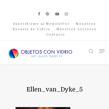
Skip
to
main
facebook
pinterest
youtube
instagram
content
Suscribirme al Newsletter
Nosotros
Escuela de Vidrio
Nuestros Lectores
Contacto
Men
search
Ellen_van_Dyke_5