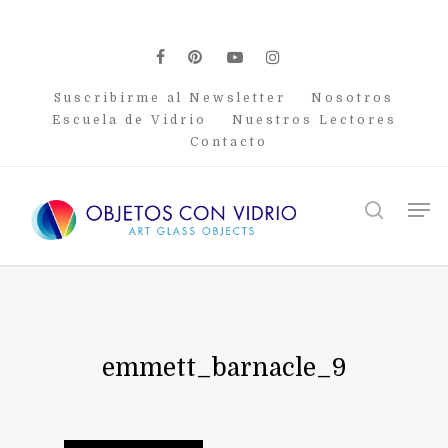
Skip
to
main
facebook
pinterest
youtube
instagram
content
Suscribirme al Newsletter
Nosotros
Escuela de Vidrio
Nuestros Lectores
Contacto
Men
search
emmett_barnacle_9