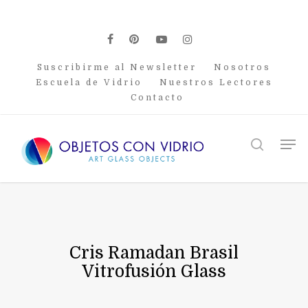
Skip
to
main
facebook
pinterest
youtube
instagram
content
Suscribirme al Newsletter
Nosotros
Escuela de Vidrio
Nuestros Lectores
Contacto
Men
search
Cris Ramadan Brasil
Vitrofusión Glass