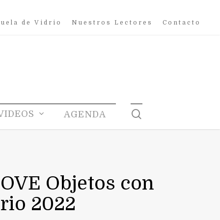
uela de Vidrio
Nuestros Lectores
Contacto
search
VIDEOS
AGENDA
RCOVE Objetos con
drio 2022