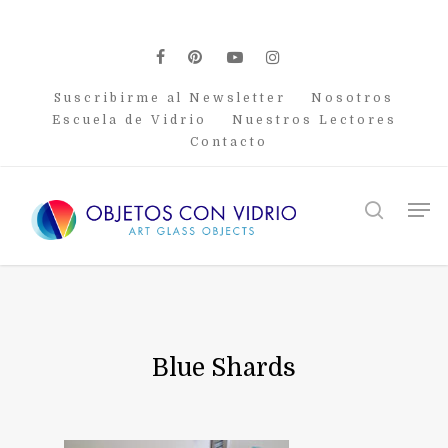
Skip
to
main
facebook
pinterest
youtube
instagram
content
Suscribirme al Newsletter
Nosotros
Escuela de Vidrio
Nuestros Lectores
Contacto
Men
search
Blue Shards