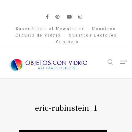
Skip
to
main
facebook
pinterest
youtube
instagram
content
Suscribirme al Newsletter
Nosotros
Escuela de Vidrio
Nuestros Lectores
Contacto
Men
search
eric-rubinstein_1