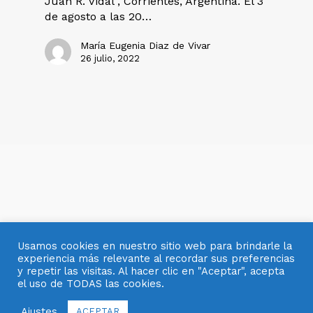
Juan R. Vidal", Corrientes, Argentina. El 3
de agosto a las 20…
María Eugenia Diaz de Vivar
26 julio, 2022
Usamos cookies en nuestro sitio web para brindarle la
experiencia más relevante al recordar sus preferencias
y repetir las visitas. Al hacer clic en "Aceptar", acepta
el uso de TODAS las cookies.
© 2007- 2025 OBJETOS CON VIDRIO
Ajustes
ACEPTAR