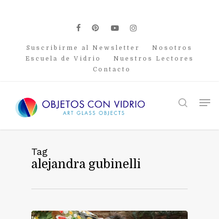
Skip
to
main
facebook
pinterest
youtube
instagram
content
Suscribirme al Newsletter
Nosotros
Escuela de Vidrio
Nuestros Lectores
Contacto
Men
search
Tag
alejandra gubinelli