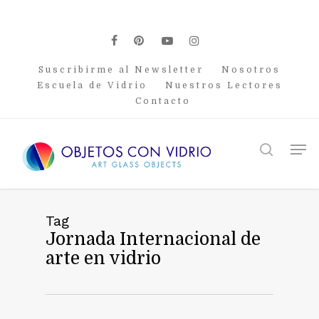
Skip
to
main
facebook
pinterest
youtube
instagram
content
Suscribirme al Newsletter
Nosotros
Escuela de Vidrio
Nuestros Lectores
Contacto
Men
search
Tag
Jornada Internacional de
arte en vidrio