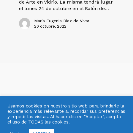
de Arte en Vidrio. La misma tendrá lugar
el lunes 24 de octubre en el Salón de…
María Eugenia Diaz de Vivar
20 octubre, 2022
Usamos cookies en nuestro sitio web para brindarle la
experiencia más relevante al recordar sus preferencias
y repetir las visitas. Al hacer clic en "Aceptar", acepta
el uso de TODAS las cookies.
© 2007- 2025 OBJETOS CON VIDRIO