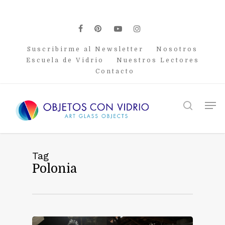
Skip
to
main
facebook
pinterest
youtube
instagram
content
Suscribirme al Newsletter
Nosotros
Escuela de Vidrio
Nuestros Lectores
Contacto
Men
search
Tag
Polonia