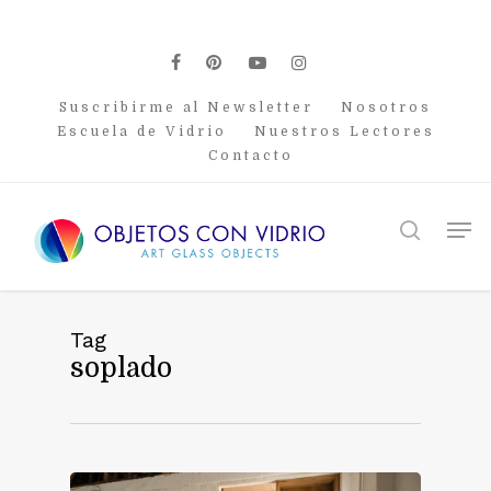
Skip
to
main
facebook
pinterest
youtube
instagram
content
Suscribirme al Newsletter
Nosotros
Escuela de Vidrio
Nuestros Lectores
Contacto
Men
search
Tag
soplado