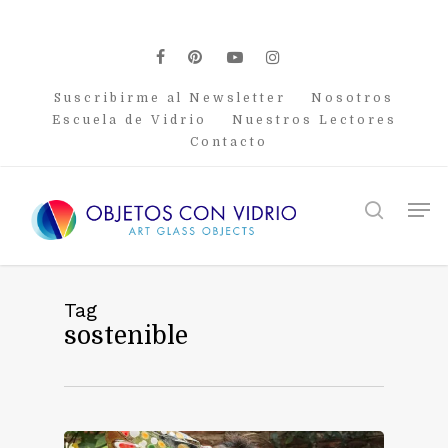
Skip
to
main
facebook
pinterest
youtube
instagram
content
Suscribirme al Newsletter
Nosotros
Escuela de Vidrio
Nuestros Lectores
Contacto
Men
search
Tag
sostenible