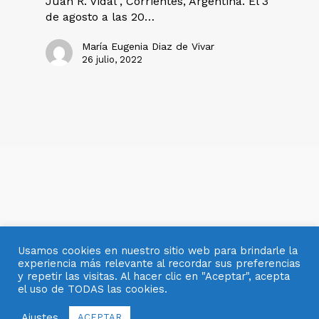
Juan R. Vidal", Corrientes, Argentina. El 3
de agosto a las 20…
María Eugenia Diaz de Vivar
26 julio, 2022
Usamos cookies en nuestro sitio web para brindarle la
experiencia más relevante al recordar sus preferencias
y repetir las visitas. Al hacer clic en "Aceptar", acepta
el uso de TODAS las cookies.
© 2007- 2025 OBJETOS CON VIDRIO
Ajustes
ACEPTAR