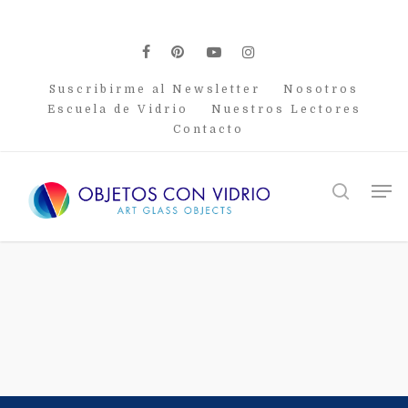
Skip
to
main
facebook
pinterest
youtube
instagram
content
Suscribirme al Newsletter
Nosotros
Escuela de Vidrio
Nuestros Lectores
Contacto
Men
search