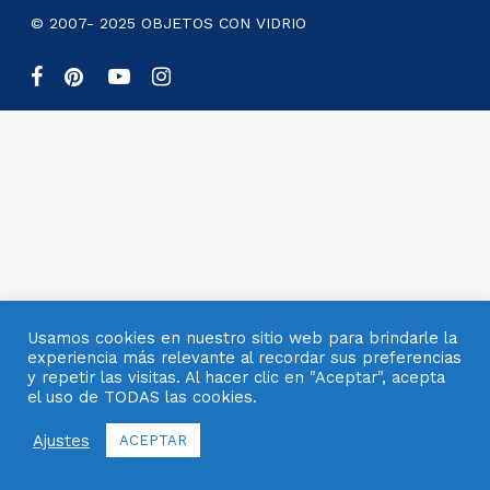
© 2007- 2025 OBJETOS CON VIDRIO
facebook
pinterest
youtube
instagram
Usamos cookies en nuestro sitio web para brindarle la
experiencia más relevante al recordar sus preferencias
y repetir las visitas. Al hacer clic en "Aceptar", acepta
el uso de TODAS las cookies.
Ajustes
ACEPTAR