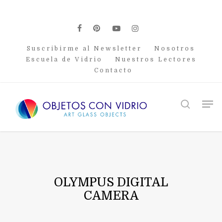
Skip
to
main
facebook
pinterest
youtube
instagram
content
Suscribirme al Newsletter
Nosotros
Escuela de Vidrio
Nuestros Lectores
Contacto
Men
search
OLYMPUS DIGITAL
CAMERA