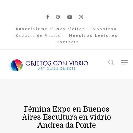
Skip
to
main
facebook
pinterest
youtube
instagram
content
Suscribirme al Newsletter
Nosotros
Escuela de Vidrio
Nuestros Lectores
Contacto
Men
search
Fémina Expo en Buenos
Aires Escultura en vidrio
Andrea da Ponte