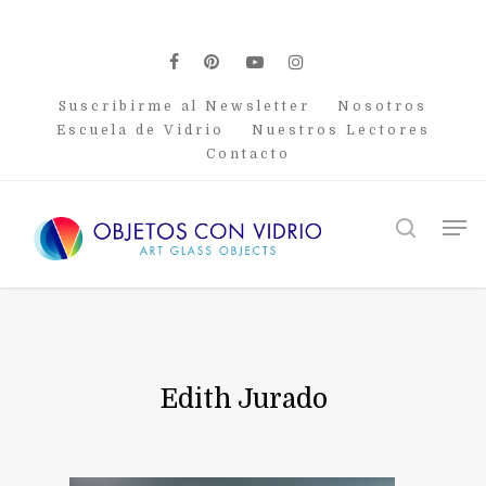
Skip
to
main
facebook
pinterest
youtube
instagram
content
Suscribirme al Newsletter
Nosotros
Escuela de Vidrio
Nuestros Lectores
Contacto
Men
search
Edith Jurado