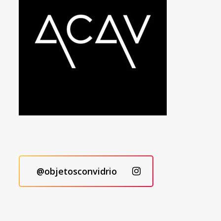
@objetosconvidrio