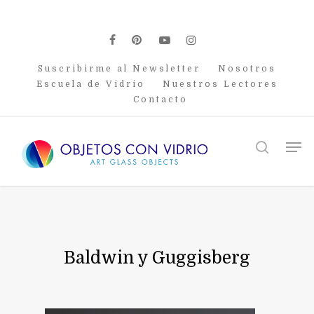
Skip
to
main
facebook
pinterest
youtube
instagram
content
Suscribirme al Newsletter
Nosotros
Escuela de Vidrio
Nuestros Lectores
Contacto
Men
search
Baldwin y Guggisberg