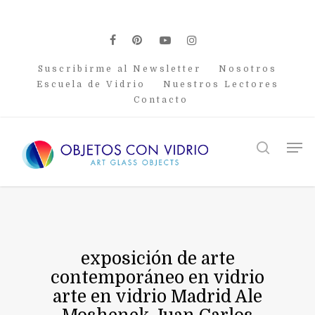
Skip
to
main
facebook
pinterest
youtube
instagram
content
Suscribirme al Newsletter
Nosotros
Escuela de Vidrio
Nuestros Lectores
Contacto
Men
search
exposición de arte
contemporáneo en vidrio
arte en vidrio Madrid Ale