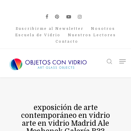
Skip
to
main
facebook
pinterest
youtube
instagram
content
Suscribirme al Newsletter
Nosotros
Escuela de Vidrio
Nuestros Lectores
Contacto
Men
search
exposición de arte
contemporáneo en vidrio
arte en vidrio Madrid Ale