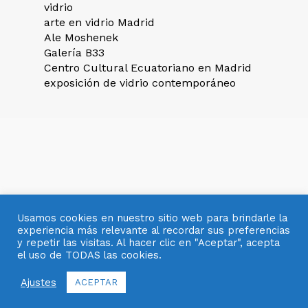
vidrio
arte en vidrio Madrid
Ale Moshenek
Galería B33
Centro Cultural Ecuatoriano en Madrid
exposición de vidrio contemporáneo
Usamos cookies en nuestro sitio web para brindarle la
experiencia más relevante al recordar sus preferencias
y repetir las visitas. Al hacer clic en "Aceptar", acepta
el uso de TODAS las cookies.
© 2007- 2025 OBJETOS CON VIDRIO
Ajustes
ACEPTAR
facebook
pinterest
youtube
instagram