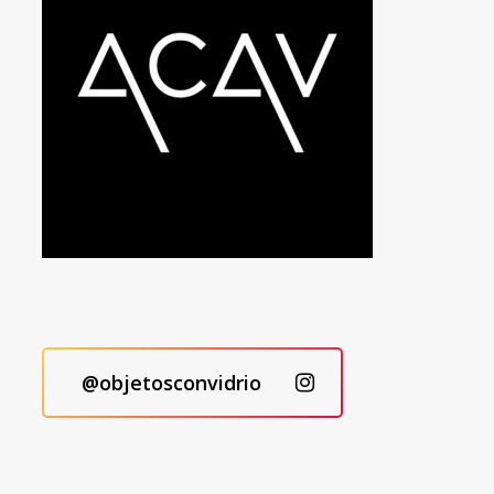
@objetosconvidrio