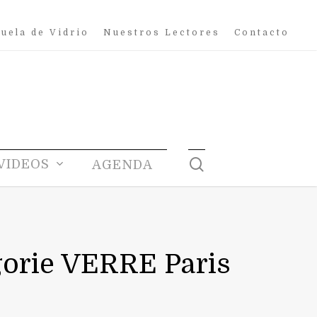
uela de Vidrio
Nuestros Lectores
Contacto
search
VIDEOS
AGENDA
gorie VERRE Paris