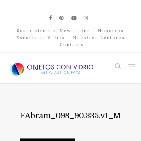
Skip
to
main
facebook
pinterest
youtube
instagram
content
Suscribirme al Newsletter
Nosotros
Escuela de Vidrio
Nuestros Lectores
Contacto
Men
search
FAbram_098_90.335.v1_M