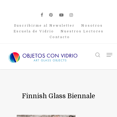
Skip
to
main
facebook
pinterest
youtube
instagram
content
Suscribirme al Newsletter
Nosotros
Escuela de Vidrio
Nuestros Lectores
Contacto
Men
search
Finnish Glass Biennale