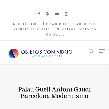
Skip
to
main
facebook
pinterest
youtube
instagram
content
Suscribirme al Newsletter
Nosotros
Escuela de Vidrio
Nuestros Lectores
Contacto
Men
search
Palau Güell Antoni Gaudí
Barcelona Modernismo