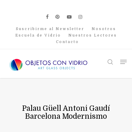
Skip
to
main
facebook
pinterest
youtube
instagram
content
Suscribirme al Newsletter
Nosotros
Escuela de Vidrio
Nuestros Lectores
Contacto
Men
search
Palau Güell Antoni Gaudí
Barcelona Modernismo