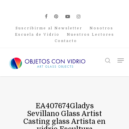
Skip
to
main
facebook
pinterest
youtube
instagram
content
Suscribirme al Newsletter
Nosotros
Escuela de Vidrio
Nuestros Lectores
Contacto
Men
search
EA407674Gladys
Sevillano Glass Artist
Casting glass Artista en