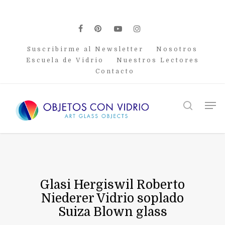
Skip
to
main
facebook
pinterest
youtube
instagram
content
Suscribirme al Newsletter
Nosotros
Escuela de Vidrio
Nuestros Lectores
Contacto
Men
search
Glasi Hergiswil Roberto
Niederer Vidrio soplado
Suiza Blown glass