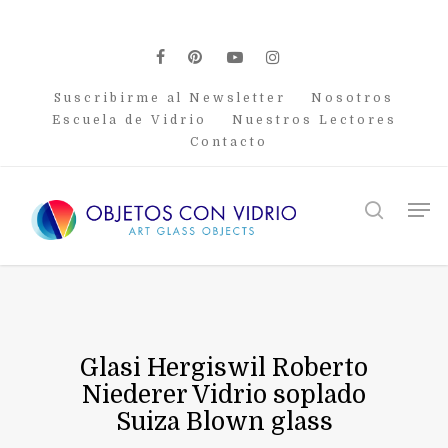
Skip
to
main
facebook
pinterest
youtube
instagram
content
Suscribirme al Newsletter
Nosotros
Escuela de Vidrio
Nuestros Lectores
Contacto
Men
search
Glasi Hergiswil Roberto
Niederer Vidrio soplado
Suiza Blown glass