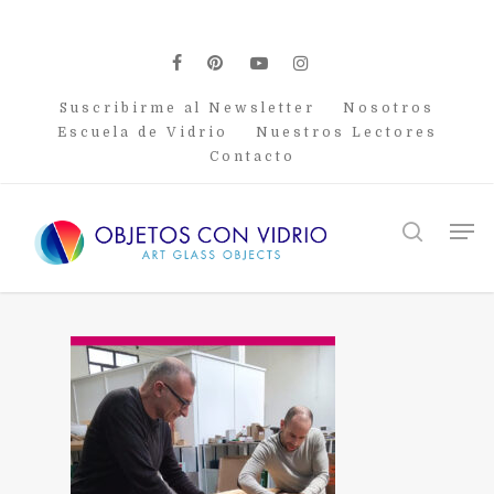
Skip
to
main
facebook
pinterest
youtube
instagram
content
Suscribirme al Newsletter
Nosotros
Escuela de Vidrio
Nuestros Lectores
Contacto
Men
search