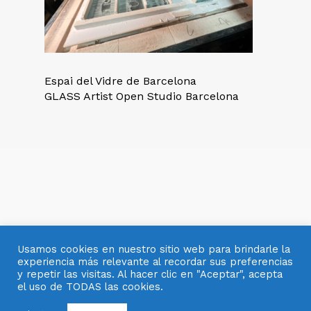
Espai del Vidre de Barcelona
GLASS Artist Open Studio Barcelona
Usamos cookies en nuestro sitio web para brindarle la
experiencia más relevante al recordar sus preferencias
y repetir las visitas. Al hacer clic en "Aceptar", acepta
el uso de TODAS las cookies.
© 2007- 2025 OBJETOS CON VIDRIO