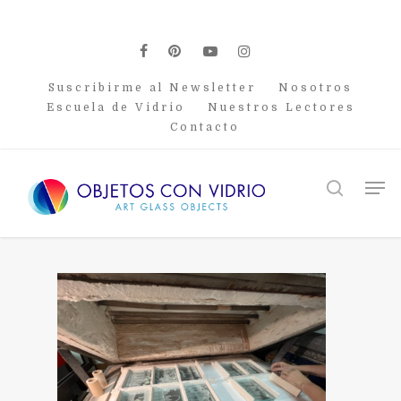
Skip
to
main
facebook
pinterest
youtube
instagram
content
Suscribirme al Newsletter
Nosotros
Escuela de Vidrio
Nuestros Lectores
Contacto
Men
search