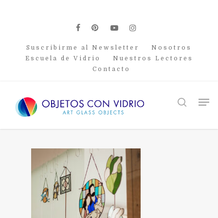
Skip
to
main
facebook
pinterest
youtube
instagram
content
Suscribirme al Newsletter
Nosotros
Escuela de Vidrio
Nuestros Lectores
Contacto
Men
search