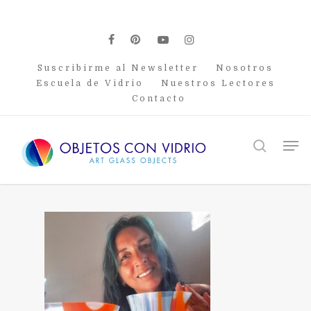
Skip
to
main
facebook
pinterest
youtube
instagram
content
Suscribirme al Newsletter
Nosotros
Escuela de Vidrio
Nuestros Lectores
Contacto
Men
search