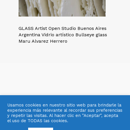
GLASS Artist Open Studio Buenos Aires
Argentina Vidrio artístico Bullseye glass
Maru Alvarez Herrero
Usamos cookies en nuestro sitio web para brindarle la
experiencia más relevante al recordar sus preferencias
y repetir las visitas. Al hacer clic en "Aceptar", acepta
el uso de TODAS las cookies.
© 2007- 2025 OBJETOS CON VIDRIO