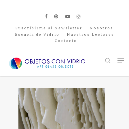
Skip
to
main
facebook
pinterest
youtube
instagram
content
Suscribirme al Newsletter
Nosotros
Escuela de Vidrio
Nuestros Lectores
Contacto
Men
search