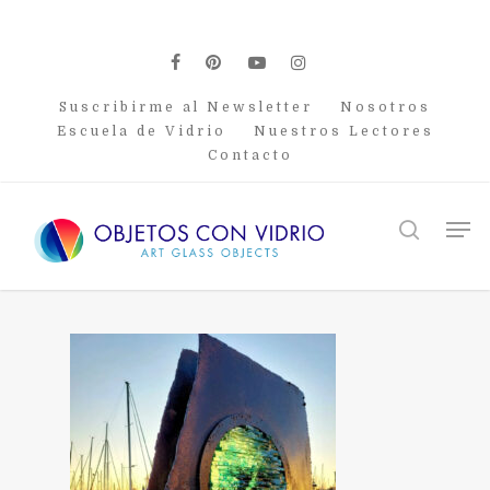
Skip
to
main
facebook
pinterest
youtube
instagram
content
Suscribirme al Newsletter
Nosotros
Escuela de Vidrio
Nuestros Lectores
Contacto
Men
search