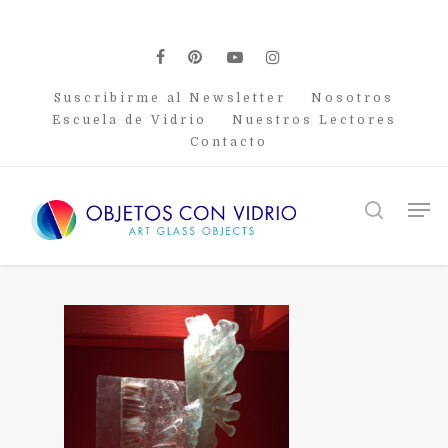
Skip
to
main
facebook
pinterest
youtube
instagram
content
Suscribirme al Newsletter
Nosotros
Escuela de Vidrio
Nuestros Lectores
Contacto
Men
search