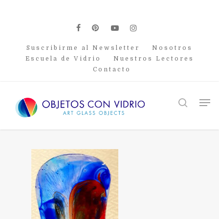
Skip
to
main
facebook
pinterest
youtube
instagram
content
Suscribirme al Newsletter
Nosotros
Escuela de Vidrio
Nuestros Lectores
Contacto
Men
search