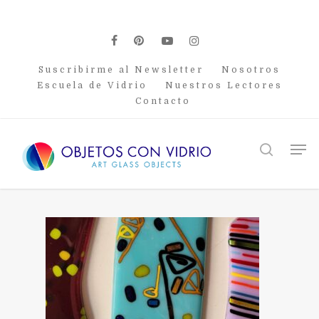
Skip
to
main
facebook
pinterest
youtube
instagram
content
Suscribirme al Newsletter
Nosotros
Escuela de Vidrio
Nuestros Lectores
Contacto
Men
search