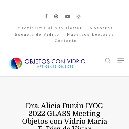
Skip
to
main
facebook
pinterest
youtube
instagram
content
Suscribirme al Newsletter
Nosotros
Escuela de Vidrio
Nuestros Lectores
Contacto
Men
search
Dra. Alicia Durán IYOG
2022 GLASS Meeting
Objetos con Vidrio María