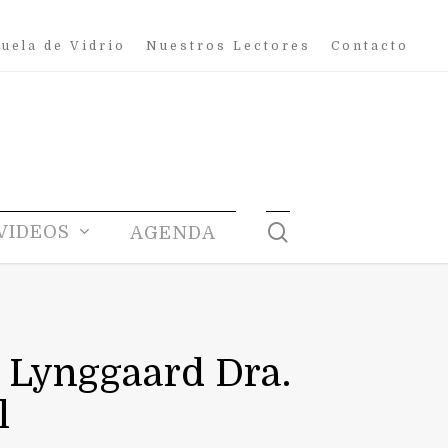
uela de Vidrio
Nuestros Lectores
Contacto
search
VIDEOS
AGENDA
 Lynggaard Dra.
l