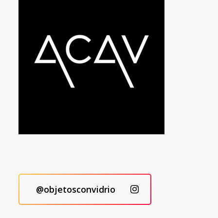
@objetosconvidrio