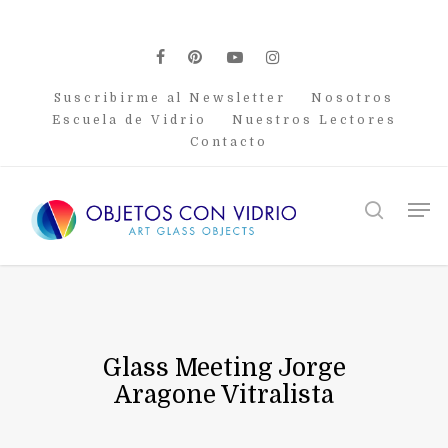
Skip
to
main
facebook
pinterest
youtube
instagram
content
Suscribirme al Newsletter
Nosotros
Escuela de Vidrio
Nuestros Lectores
Contacto
Men
search
Glass Meeting Jorge
Aragone Vitralista