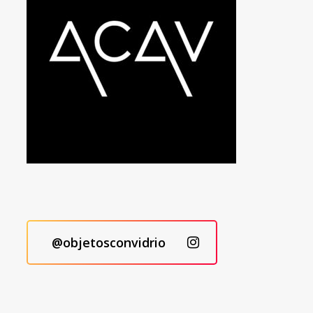
@objetosconvidrio